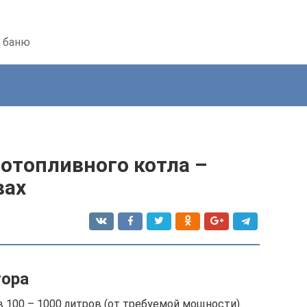
ь баню
отопливного котла –
вах
тора
100 – 1000 литров (от требуемой мощности).