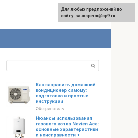
Для любых предложений по
сайту: saunaperm@cp9.ru
Поиск:
Как заправить домашний
кондиционер самому:
подготовка и простые
инструкции
Обогреватель
Нюансы использования
газового котла Navien Ace:
основные характеристики
и неисправности +