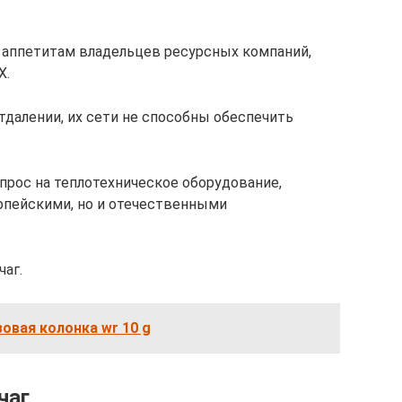
аппетитам владельцев ресурсных компаний,
Х.
далении, их сети не способны обеспечить
рос на теплотехническое оборудование,
опейскими, но и отечественными
аг.
зовая колонка wr 10 g
чаг