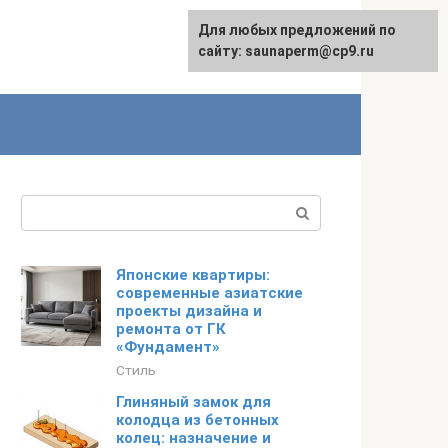
Для любых предложений по
сайту: saunaperm@cp9.ru
Поиск:
Японские квартиры:
современные азиатские
проекты дизайна и
ремонта от ГК
«Фундамент»
Стиль
Глиняный замок для
колодца из бетонных
колец: назначение и