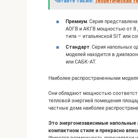
Читайте также:
Теоретическая т
Премиум
. Серия представлен
АОГВ и АКГВ мощностью от 8 д
типа — итальянской SIT или с
Стандарт
. Серия напольных 
моделей находится в диапазон
или САБК-АТ.
Наиболее распространенными моделям
Они обладают мощностью соответстве
тепловой энергией помещения площадь
частные дома наиболее распростран
Это энергонезависимые напольные
компактном стиле и прекрасно впи
Имеется возможность переналадки н