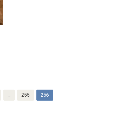
...
255
256