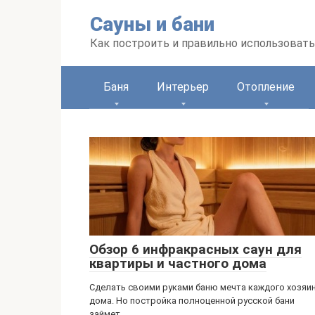
Перейти
Сауны и бани
к
контенту
Как построить и правильно использоват
Баня
Интерьер
Отопление
Обзор 6 инфракрасных саун для
квартиры и частного дома
Сделать своими руками баню мечта каждого хозяи
дома. Но постройка полноценной русской бани
займет