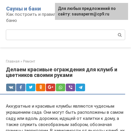
Перейти
Сауны и бани
Для любых предложений по
к
Как построить и правильно использовать
сайту: saunaperm@cp9.ru
контенту
баню
Поиск:
Главная
»
Ремонт
Делаем красивые ограждения для клумб и
цветников своими руками
Аккуратные и красивые клумбы являются чудесным
украшением сада. Они могут быть расположены в самом
саду, или вдоль дорожки, идущей от калитки к дому, а
также служить своеобразным забором, обозначая
границы территории. В зависимости от высоты клумб, их