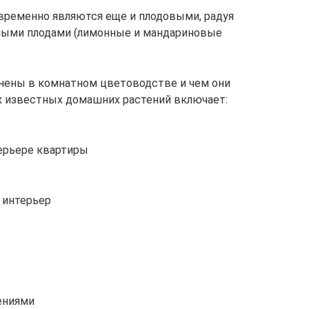
временно являются еще и плодовыми, радуя
ными плодами (лимонные и мандариновые
анены в комнатном цветоводстве и чем они
 известных домашних растений включает:
ерьере квартиры
 интерьер
ениями