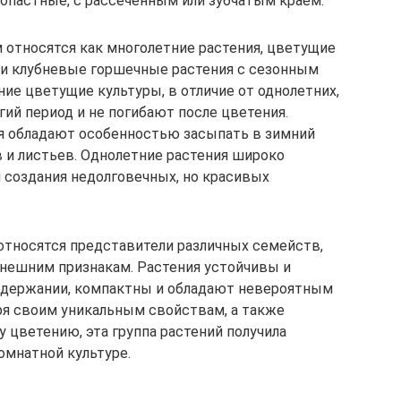
лопастные, с рассеченным или зубчатым краем.
 относятся как многолетние растения, цветущие
е и клубневые горшечные растения с сезонным
ие цветущие культуры, в отличие от однолетних,
ий период и не погибают после цветения.
я обладают особенностью засыпать в зимний
 и листьев. Однолетние растения широко
 создания недолговечных, но красивых
 относятся представители различных семейств,
внешним признакам. Растения устойчивы и
одержании, компактны и обладают невероятным
ря своим уникальным свойствам, а также
 цветению, эта группа растений получила
омнатной культуре.