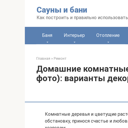
Перейти
Сауны и бани
к
контенту
Как построить и правильно использоват
Баня
Интерьер
Отопление
Главная
»
Ремонт
Домашние комнатные 
фото): варианты деко
Комнатные деревья и цветущие раст
обстановку, принося счастье и любо
хозяевам.