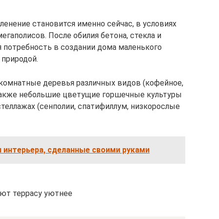
ленение становится именно сейчас, в условиях
гаполисов. После обилия бетона, стекла и
я потребность в создании дома маленького
 природой.
т комнатные деревья различных видов (кофейное,
 также небольшие цветущие горшечные культуры
стеллажах (сенполии, спатифиллум, низкорослые
 интерьера, сделанные своими руками
ют террасу уютнее