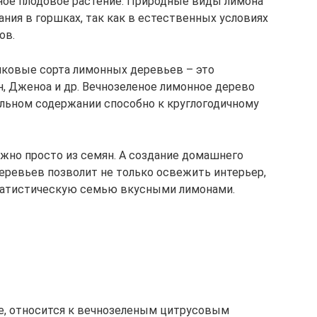
ное плодовое растение. Природные виды лимона
ия в горшках, так как в естественных условиях
ов.
ковые сорта лимонных деревьев – это
, Дженоа и др. Вечнозеленое лимонное дерево
вильном содержании способно к круглогодичному
жно просто из семян. А создание домашнего
еревьев позволит не только освежить интерьер,
татистическую семью вкусными лимонами.
е, относится к вечнозеленым цитрусовым