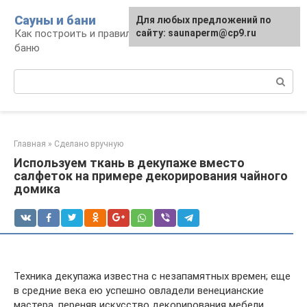
Перейти
Сауны и бани
Для любых предложений по
к
Как построить и правильно использовать
сайту: saunaperm@cp9.ru
контенту
баню
Поиск:
Главная
»
Сделано вручную
Используем ткань в декупаже вместо
салфеток на примере декорирования чайного
домика
Техника декупажа известна с незапамятных времен; еще
в средние века ею успешно овладели венецианские
мастера, переняв искусство декорирования мебели