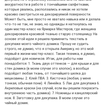
аккуратности в работе с тончайшими салфетками,
которые рвались, расползались и никак не хотели
красиво смотреться на декорируемой поверхности.
Может быть, мне просто не хватало навыка или я делала
что-то не так, не знаю, но однажды я наткнулась на
один мастер-класс на Ярмарке Мастеров, где женщина
декорировала красивой тканью старую столешницу. На
основе этой идеи я решила применить текстиль в
декупаже моего чайного домика. Прошу не судить
строго, не думаю, что я открыла Америку, но это мой
первый в жизни мастер-класс. Такая техника, я думаю,
подойдет для новичков. Итак, для работы нам
понадобятся: 1. Ткань двух оттенков — для крыши и для
стен домика (в моем случае это хлопок), а вообще
подойдет любая ткань, от тончайшего шелка до
мешковины. 2. Клей ПВА. 3. Кисточка (любая, у меня
тонкая, обычная пони). 4. Линейка. 5. Лак для декупажа 6.
Акриловые краски (на случай, если вы решили покрасить
внутреннюю часть домика). 7. Ножницы и канцелярский
нож. 8. Заготовку для декупажа. В моем случае это
чайный домик.