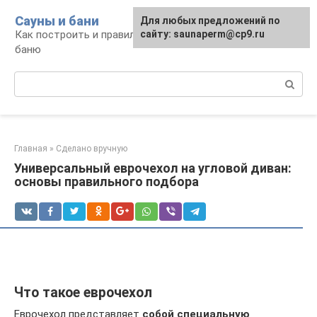
Перейти
Сауны и бани
Для любых предложений по
к
Как построить и правильно использовать
сайту: saunaperm@cp9.ru
контенту
баню
Поиск:
Главная
»
Сделано вручную
Универсальный еврочехол на угловой диван:
основы правильного подбора
Что такое еврочехол
Еврочехол представляет
собой специальную