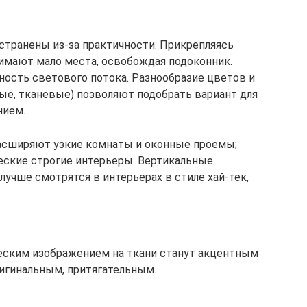
транены из-за практичности. Прикрепляясь
имают мало места, освобождая подоконник.
ость светового потока. Разнообразие цветов и
е, тканевые) позволяют подобрать вариант для
нием.
асширяют узкие комнаты и оконные проемы;
еские строгие интерьеры. Вертикальные
учше смотрятся в интерьерах в стиле хай-тек,
ческим изображением на ткани станут акцентным
ригинальным, притягательным.