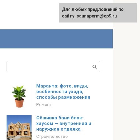
Для любых предложений по
сайту: saunaperm@cp9.ru
Поиск:
Маранта: фото, виды,
особенности ухода,
способы размножения
Ремонт
Обшивка бани блок-
хаусом — внутренняя и
наружная отделка
Строительство