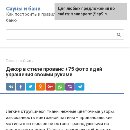
Перейти
Сауны и бани
Для любых предложений по
к
Как построить и правильно использовать
сайту: saunaperm@cp9.ru
контенту
баню
Поиск:
Главная
»
Стиль
Декор в стиле прованс +75 фото идей
украшения своими руками
Легкие струящиеся ткани, нежные цветочные узоры,
изысканность винтажной патины – провансальские
мотивы в интерьере не оставят равнодушными ни
одного гостя дома. Сделать оригинальный декор в