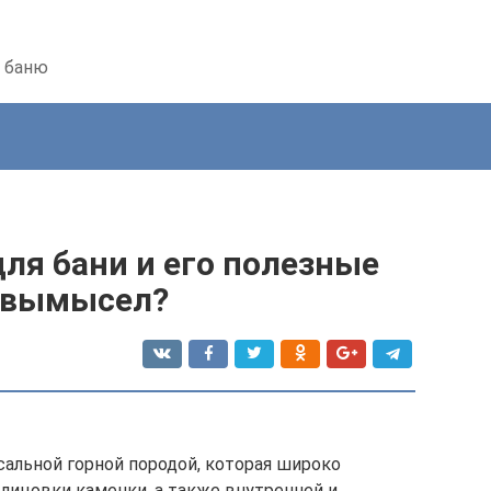
ь баню
ля бани и его полезные
и вымысел?
альной горной породой, которая широко
блицовки каменки, а также внутренней и