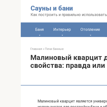
Перейти
Сауны и бани
к
контенту
Как построить и правильно использоват
Баня
Интерьер
Отопление
Главная
»
Печи банные
Малиновый кварцит д
свойства: правда ил
Малиновый кварцит является универс
используется для постройки бани и о