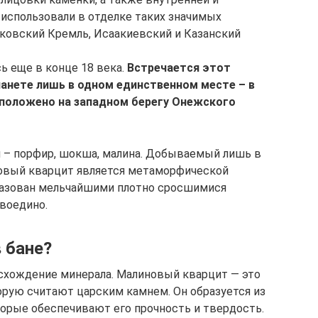
 использовали в отделке таких значимых
ковский Кремль, Исаакиевский и Казанский
 еще в конце 18 века.
Встречается этот
анете лишь в одном единственном месте – в
сположено на западном берегу Онежского
 – порфир, шокша, малина. Добываемый лишь в
вый кварцит является метаморфической
бразован мельчайшими плотно сросшимися
 воедино.
 бане?
схождение минерала. Малиновый кварцит — это
орую считают царским камнем. Он образуется из
торые обеспечивают его прочность и твердость.