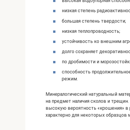
высокая водоупорная способн
низкая степень радиоактивнос
большая степень твердости;
низкая теплопроводность;
устойчивость ко внешним аг
долго сохраняет декоративнос
по дробимости и морозостойко
способность продолжительно
режим.
Минералогический натуральный матер
на предмет наличия сколов и трещин
высокую вероятность «крошения» в р
характерно для некоторых образцов 