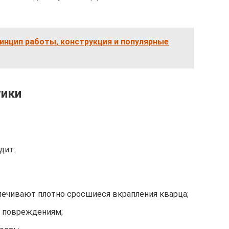
ринцип работы, конструкция и популярные
тики
дит:
печивают плотно сросшиеся вкрапления кварца;
м повреждениям;