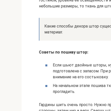
гостиной, уровень ее освещенности и
небольшие размеры, то ткань для шт
Какие способы декора штор суще
материал:
Советы по пошиву штор:
Если шьют двойные шторы, ну
подготовлена с запасом. При 
внимание на его состыковку.
На начальном этапе пошива тк
прогладить.
Гардины шить очень просто. Нужно п
стороны, затем низ и верх. Сверху 