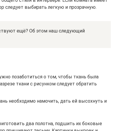
 общего стиля в интерьере. Если комната имеет
ор следует выбирать легкую и прозрачную.
ствуют ещё? Об этом наш следующий
жно позаботиться о том, чтобы ткань была
разрезе ткани с рисунком следует обратить
ань необходимо намочить, дать ей высохнуть и
риготовить два полотна, подшить их боковые
штор пришивают тесьму. Картинки выкроек и