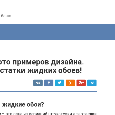
ь баню
ото примеров дизайна.
статки жидких обоев!
 жидкие обои?
 – это одна из вариаций штукатурки для отделки